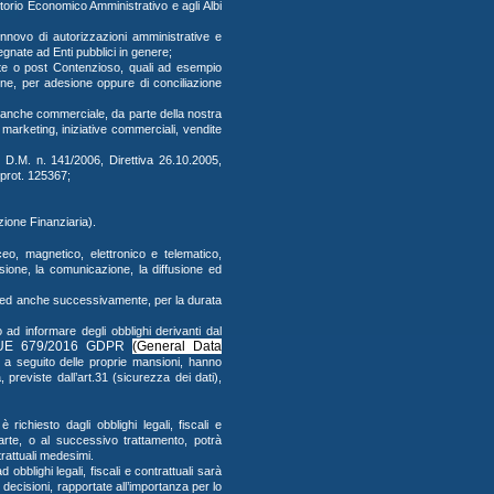
rtorio Economico Amministrativo e agli Albi
innovo di autorizzazioni amministrative e
egnate ad Enti pubblici in genere;
nte o post Contenzioso, quali ad esempio
one, per adesione oppure di conciliazione
o, anche commerciale, da parte della nostra
 marketing, iniziative commerciali, vendite
dal D.M. n. 141/2006, Direttiva 26.10.2005,
prot. 125367;
zione Finanziaria).
ceo, magnetico, elettronico e telematico,
essione, la comunicazione, la diffusione ed
ale ed anche successivamente, per la durata
 informare degli obblighi derivanti dal
UE 679/
2016
GDPR
(General Data
e, a seguito delle proprie mansioni, hanno
 previste dall’art.31 (sicurezza dei dati),
i
 richiesto dagli obblighi legali, fiscali e
n parte, o al successivo trattamento, potrà
trattuali medesimi.
 obblighi legali, fiscali e contrattuali sarà
 decisioni, rapportate all’importanza per lo