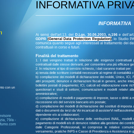
INFORMATIVA PRIV
INFORMATIVA
I
Ai sensi dell'art.13, del
D.Lgs. 30.06.2003, n.196
e dell’art
GDPR
(General Data Protection Regulation)
, lo Studio P
comunica quanto segue agli interessati al trattamento dei dati 
contrattuali in corso e futuri.
Finalità del trattamento
1. I dati vengono trattati in relazione alle esigenze contrattuali 
contrattuali dalle stesse derivanti, per consentire una più efficace ge
2. In relazione al tipo di servizio richiesto, i dati saranno trattati per:
a) tenuta delle scritture contabili necessarie al regime di contabilità 
b) compilazione dei modelli di dichiarazione dei redditi, Unico, ICI
altri prospetti; denunce e dichiarazioni fiscali in genere, anche int
bollettini postali di pagamento; ICI, calcoli ed elaborazione varie ri
nto con un
questionari e studi di settore; comunicazioni e modelli relativi alla
amministrative;
c) compilazione di modelli e pagamento di imposte, tasse o diritti a
riscossione e/o del servizio bancario e/o postale;
d) compilazione dei modelli di dichiarazione dei sostituti di imposta 
dati o documenti da terzi da Voi incaricati di assisterVi nell’assolvim
dipendente e/o ai collaboratori;
evisore
e) compilazione di dichiarazione delle retribuzioni INAIL, modelli 
ia, 79/a -
pagamento di modelli e/o di denunce relative alla gestione dei contrib
ofumo.com
dalle Categorie Professionali, ivi comprese le relative comunic
versamento, pratiche INPS e Casse di Previdenza e Assistenza in 