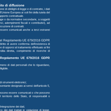
to di diffusione
 di obblighi di legge e di contratto, i dati
Unione Europea ai soli fini della tutela del
 rapporto contrattuale.
legge o da normative secondarie, a soggetti
ci, adempimenti fiscali e contributivi), ad
ecuzione di contratti.
o essere comunicati anche a terzi estranei
el Regolamento UE 679/
2016
GDPR
 diritto di avere conferma dell’esistenza di
i e di opporsi al trattamento effettuato ai fini
ndita diretta, compimento di ricerche di
 Regolamento UE 679/
2016
GDPR
o meno di dati personali che lo riguardano,
igibile.
di strumenti elettronici;
resentante designato ai sensi dell'articolo 5,
ali possono essere comunicati o che possono
erritorio dello Stato, di responsabili o
integrazione dei dati;
 dei dati trattati in violazione di legge,