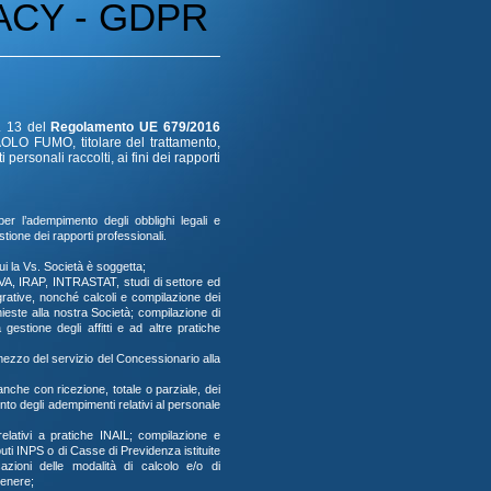
ACY - GDPR
. 13 del
Regolamento UE 679/
2016
AOLO FUMO, titolare del trattamento,
personali raccolti, ai fini dei rapporti
per l’adempimento degli obblighi legali e
stione dei rapporti professionali.
cui la Vs. Società è soggetta;
, IVA, IRAP, INTRASTAT, studi di settore ed
egrative, nonché calcoli e compilazione dei
chieste alla nostra Società; compilazione di
 gestione degli affitti e ad altre pratiche
 mezzo del servizio del Concessionario alla
anche con ricezione, totale o parziale, dei
ento degli adempimenti relativi al personale
relativi a pratiche INAIL; compilazione e
uti INPS o di Casse di Previdenza istituite
azioni delle modalità di calcolo e/o di
genere;