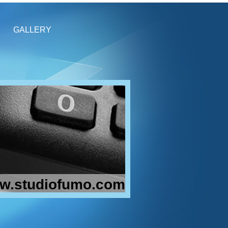
GALLERY
w.studiofumo.com