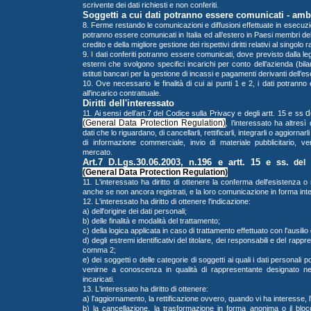
scrivente dei dati richiesti e non conferiti.
Soggetti a cui dati potranno essere comunicati - ambi
8. Ferme restando le comunicazioni e diffusioni effettuate in esecuzione
potranno essere comunicati in Italia ed all’estero in Paesi membri dell’
credito e della migliore gestione dei rispettivi diritti relativi al singolo
9. I dati conferiti potranno essere comunicati, dove previsto dalla 
esterni che svolgono specifici incarichi per conto dell’azienda (bilan
istituti bancari per la gestione di incassi e pagamenti derivanti dell’es
10. Ove necessario le finalità di cui ai punti 1 e 2, i dati potrann
all'incarico contrattuale.
Diritti dell'interessato
d
11. Ai sensi dell’art.7 del Codice sulla Privacy e degli artt. 15 e ss
(General Data Protection Regulation)
, l’interessato ha altresì
dati che lo riguardano, di cancellarli, rettificarli, integrarli o aggiornarl
di informazione commerciale, invio di materiale pubblicitario, ve
mercato.
Art.7 D.Lgs.30.06.2003, n.196 e artt. 15 e ss.
del
(General Data Protection Regulation)
11.
L'interessato ha diritto di ottenere la conferma dell'esistenza 
anche se non ancora registrati, e la loro comunicazione in forma intell
12.
L'interessato ha diritto di ottenere l'indicazione:
a) dell'origine dei dati personali;
b) delle finalità e modalità del trattamento;
c) della logica applicata in caso di trattamento effettuato con l'ausilio 
d) degli estremi identificativi del titolare, dei responsabili e del rapp
comma 2;
e) dei soggetti o delle categorie di soggetti ai quali i dati person
venirne a conoscenza in qualità di rappresentante designato nel t
incaricati.
13.
L'interessato ha diritto di ottenere:
a) l'aggiornamento, la rettificazione ovvero, quando vi ha interesse, l'
b) la cancellazione, la trasformazione in forma anonima o il blocco