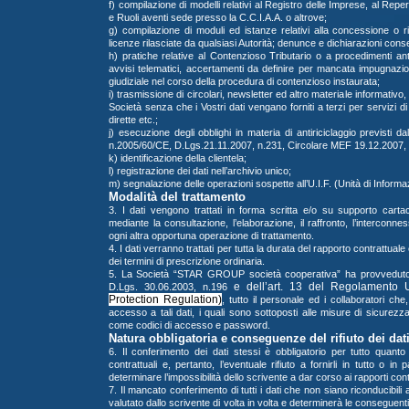
f) compilazione di modelli relativi al Registro delle Imprese, al Repe
e Ruoli aventi sede presso la C.C.I.A.A. o altrove;
g) compilazione di moduli ed istanze relativi alla concessione o r
licenze rilasciate da qualsiasi Autorità; denunce e dichiarazioni cons
h) pratiche relative al Contenzioso Tributario o a procedimenti a
avvisi telematici, accertamenti da definire per mancata impugnazi
giudiziale nel corso della procedura di contenzioso instaurata;
i) trasmissione di circolari, newsletter ed altro materiale informativ
Società senza che i Vostri dati vengano forniti a terzi per servizi di
dirette etc.;
j) esecuzione degli obblighi in materia di antiriciclaggio previsti 
n.2005/60/CE, D.Lgs.21.11.2007, n.231, Circolare MEF 19.12.2007, 
k) identificazione della clientela;
l) registrazione dei dati nell’archivio unico;
m) segnalazione delle operazioni sospette all’U.I.F. (Unità di Informa
Modalità del trattamento
3. I dati vengono trattati in forma scritta e/o su supporto carta
mediante la consultazione, l’elaborazione, il raffronto, l’interconn
ogni altra opportuna operazione di trattamento.
4. I dati verranno trattati per tutta la durata del rapporto contrattu
dei termini di prescrizione ordinaria.
5. La Società “STAR GROUP società cooperativa” ha provveduto ad
e dell’art. 13 del Regolamento 
D.Lgs. 30.06.2003, n.196
Protection Regulation)
, tutto il personale ed i collaboratori ch
accesso a tali dati, i quali sono sottoposti alle misure di sicurezza,
come codici di accesso e password.
Natura obbligatoria e conseguenze del rifiuto dei dat
6. Il conferimento dei dati stessi è obbligatorio per tutto quanto è
contrattuali e, pertanto, l’eventuale rifiuto a fornirli in tutto o i
determinare l’impossibilità dello scrivente a dar corso ai rapporti con
7. Il mancato conferimento di tutti i dati che non siano riconducibili ad
valutato dallo scrivente di volta in volta e determinerà le conseguenti