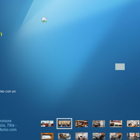
I
nto con un
evisore
ia, 79/a -
ofumo.com