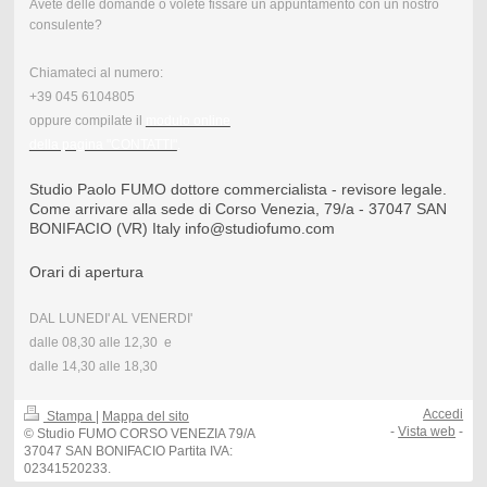
Avete delle domande o volete fissare un appuntamento con un nostro
consulente?
Chiamateci al numero:
+39 045 6104805
oppure compilate il
modulo online
della pagina "CONTATTI"
.
Studio Paolo FUMO dottore commercialista - revisore legale.
Come arrivare alla sede di Corso Venezia, 79/a - 37047 SAN
BONIFACIO (VR) Italy info@studiofumo.com
Orari di apertura
DAL LUNEDI' AL VENERDI'
dalle 08,30 alle 12,30 e
dalle 14,30 alle 18,30
Accedi
Stampa
|
Mappa del sito
-
Vista web
-
© Studio FUMO CORSO VENEZIA 79/A
37047 SAN BONIFACIO Partita IVA:
02341520233.